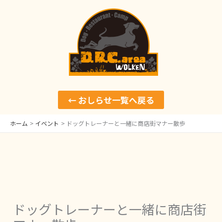
内
容
を
ス
キ
ッ
← おしらせ一覧へ戻る
プ
ホーム
イベント
ドッグトレーナーと一緒に商店街マナー散歩
ドッグトレーナーと一緒に商店街